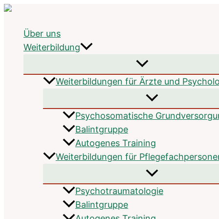
Zum
Inhalt
Über uns
springen
Weiterbildung
Weiterbildungen für Ärzte und Psychol
Psychosomatische Grundversorgu
Balintgruppe
Autogenes Training
Weiterbildungen für Pflegefachpersone
Psychotrauma­tologie
Balintgruppe
Autogenes Training