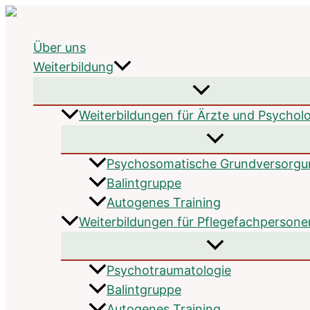
Zum
Inhalt
Über uns
springen
Weiterbildung
Weiterbildungen für Ärzte und Psychol
Psychosomatische Grundversorgu
Balintgruppe
Autogenes Training
Weiterbildungen für Pflegefachpersone
Psychotrauma­tologie
Balintgruppe
Autogenes Training